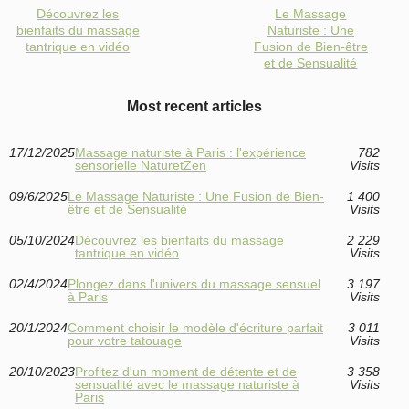
Découvrez les
Le Massage
bienfaits du massage
Naturiste : Une
tantrique en vidéo
Fusion de Bien-être
et de Sensualité
Most recent articles
17/12/2025
Massage naturiste à Paris : l'expérience
782
sensorielle NaturetZen
Visits
09/6/2025
Le Massage Naturiste : Une Fusion de Bien-
1 400
être et de Sensualité
Visits
05/10/2024
Découvrez les bienfaits du massage
2 229
tantrique en vidéo
Visits
02/4/2024
Plongez dans l'univers du massage sensuel
3 197
à Paris
Visits
20/1/2024
Comment choisir le modèle d'écriture parfait
3 011
pour votre tatouage
Visits
20/10/2023
Profitez d'un moment de détente et de
3 358
sensualité avec le massage naturiste à
Visits
Paris