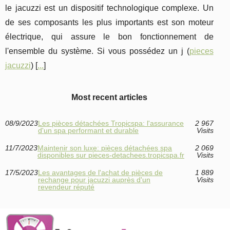
le jacuzzi est un dispositif technologique complexe. Un
de ses composants les plus importants est son moteur
électrique, qui assure le bon fonctionnement de
l'ensemble du système. Si vous possédez un j (
pieces
jacuzzi
) [
...
]
Most recent articles
08/9/2023
Les pièces détachées Tropicspa: l'assurance
2 967
d'un spa performant et durable
Visits
11/7/2023
Maintenir son luxe: pièces détachées spa
2 069
disponibles sur pieces-detachees.tropicspa.fr
Visits
17/5/2023
Les avantages de l'achat de pièces de
1 889
rechange pour jacuzzi auprès d'un
Visits
revendeur réputé