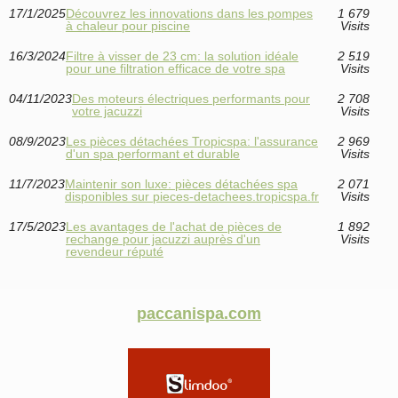
17/1/2025
Découvrez les innovations dans les pompes
1 679
à chaleur pour piscine
Visits
16/3/2024
Filtre à visser de 23 cm: la solution idéale
2 519
pour une filtration efficace de votre spa
Visits
04/11/2023
Des moteurs électriques performants pour
2 708
votre jacuzzi
Visits
08/9/2023
Les pièces détachées Tropicspa: l'assurance
2 969
d'un spa performant et durable
Visits
11/7/2023
Maintenir son luxe: pièces détachées spa
2 071
disponibles sur pieces-detachees.tropicspa.fr
Visits
17/5/2023
Les avantages de l'achat de pièces de
1 892
rechange pour jacuzzi auprès d'un
Visits
revendeur réputé
paccanispa.com