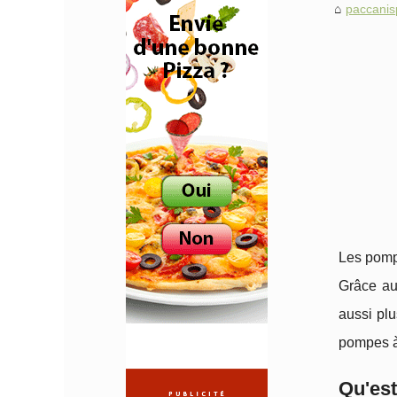
paccani
Les pomp
Grâce au
aussi pl
pompes à
Qu'est