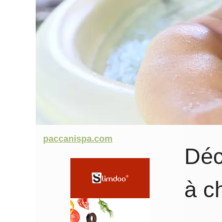
paccanispa.com
Déc
à c