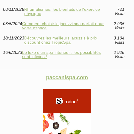
08/11/2025
Rhumatismes: les bienfaits de l'exercice
721
physique
Visits
03/5/2024
Comment choisir le jacuzzi spa parfait pour
2 935
votre espace
Visits
18/11/2023
Découvrez les meilleurs jacuzzis à prix
3 104
discount chez TropicSpa
Visits
16/6/2023
Le luxe d'un spa intérieur : les possibilités
2 925
sont infinies !
Visits
paccanispa.com