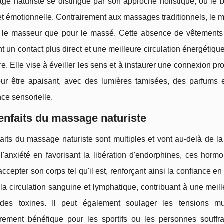
e naturiste se distingue par son approche holistique, où le bi
t émotionnelle. Contrairement aux massages traditionnels, le m
r le masseur que pour le massé. Cette absence de vêtements fa
t un contact plus direct et une meilleure circulation énergétique
e. Elle vise à éveiller les sens et à instaurer une connexion pro
ur être apaisant, avec des lumières tamisées, des parfums 
nce sensorielle.
enfaits du massage naturiste
aits du massage naturiste sont multiples et vont au-delà de la s
 l'anxiété en favorisant la libération d'endorphines, ces hor
accepter son corps tel qu'il est, renforçant ainsi la confiance en
la circulation sanguine et lymphatique, contribuant à une meil
 des toxines. Il peut également soulager les tensions musc
ièrement bénéfique pour les sportifs ou les personnes souffr