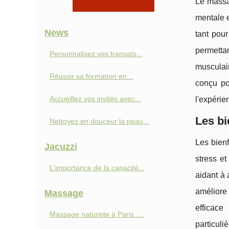
Le massag
mentale e
News
tant pou
permettan
Personnalisez vos transats...
musculair
Réussir sa formation en...
conçu po
Accueillez vos invités avec...
l'expérie
Les bi
Nettoyez en douceur la peau...
Les bienf
Jacuzzi
stress et
L'importance de la capacité...
aidant à 
améliore 
Massage
efficace
Massage naturiste à Paris :...
particul