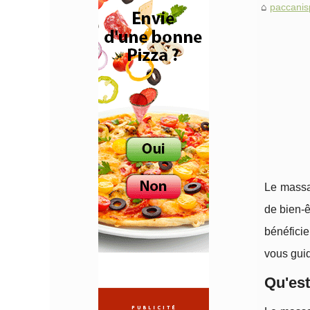
paccani
Le massag
de bien-ê
bénéficie
vous gui
Qu'est