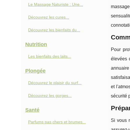
Le Massage Naturiste : Une...
massage p
sensuali
Découvrez les cures...
connotati
Découvrez les bienfaits du...
Commen
Nutrition
Pour pro
Les bienfaits des laits...
élevées 
annuaire
Plongée
satisfais
Découvrez le plaisir du surf...
et l'atmo
Découvrez les gorges...
sécurité 
Prépar
Santé
Si vous n
Parfums pas chers et brumes...
assurez-