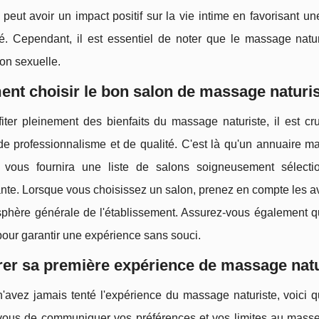
eut avoir un impact positif sur la vie intime en favorisant un
té. Cependant, il est essentiel de noter que le massage natu
on sexuelle.
t choisir le bon salon de massage naturis
fiter pleinement des bienfaits du massage naturiste, il est c
de professionnalisme et de qualité. C'est là qu'un annuaire m
 vous fournira une liste de salons soigneusement sélecti
ante. Lorsque vous choisissez un salon, prenez en compte les av
sphère générale de l'établissement. Assurez-vous également qu
pour garantir une expérience sans souci.
er sa première expérience de massage natu
'avez jamais tenté l'expérience du massage naturiste, voici q
vous de communiquer vos préférences et vos limites au masseu