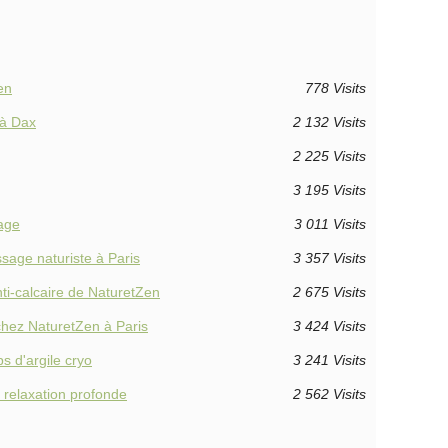
en
778 Visits
 à Dax
2 132 Visits
2 225 Visits
3 195 Visits
uage
3 011 Visits
sage naturiste à Paris
3 357 Visits
nti-calcaire de NaturetZen
2 675 Visits
chez NaturetZen à Paris
3 424 Visits
s d'argile cryo
3 241 Visits
 relaxation profonde
2 562 Visits