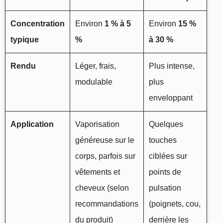
Concentration
Environ
1 % à 5
Environ
15 %
typique
%
à 30 %
Rendu
Léger, frais,
Plus intense,
modulable
plus
enveloppant
Application
Vaporisation
Quelques
généreuse sur le
touches
corps, parfois sur
ciblées sur
vêtements et
points de
cheveux (selon
pulsation
recommandations
(poignets, cou,
du produit)
derrière les