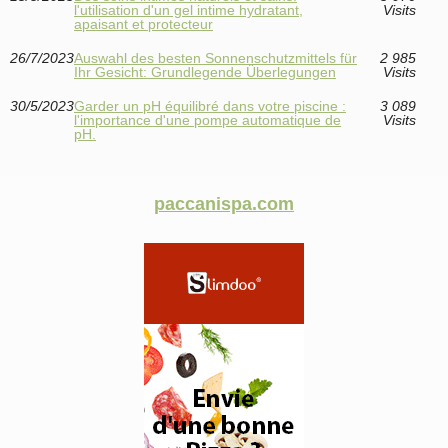
l'utilisation d'un gel intime hydratant,
Visits
apaisant et protecteur
26/7/2023
Auswahl des besten Sonnenschutzmittels für
2 985
Ihr Gesicht: Grundlegende Überlegungen
Visits
30/5/2023
Garder un pH équilibré dans votre piscine :
3 089
l'importance d'une pompe automatique de
Visits
pH.
paccanispa.com