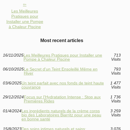
Les Meilleures
Pratiques pour
Installer une Pompe
à Chaleur Piscine
Most recent articles
16/11/2025
Les Meilleures Pratiques pour Installer une
713
Pompe à Chaleur Piscine
Visits
06/10/2025
Le Secret d'un Teint Ensoleillé Même en
793
Hiver
Visits
03/6/2025
Un teint parfait avec nos fonds de teint haute
1 477
couvrance
Visits
29/12/2024
Focus sur l'Hydratation Intense : Stop aux
1 736
Premières Rides
Visits
01/4/2024
Les ingrédients naturels de la crème corps
3 259
bio des Laboratoires Biarritz pour une peau
Visits
en bonne santé
15/8/2023
Des soins intimes naturels et sains:
3 076