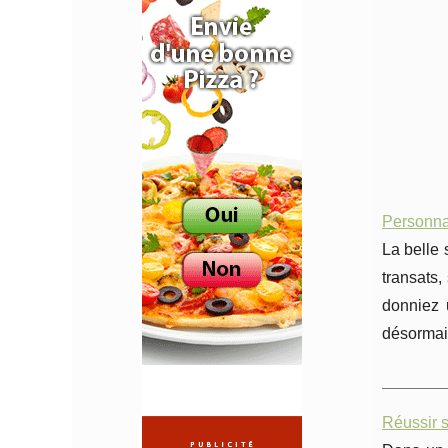
Personnal
La belle 
transats,
donniez 
désormais
Réussir s