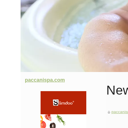
paccanispa.com
Ne
paccani