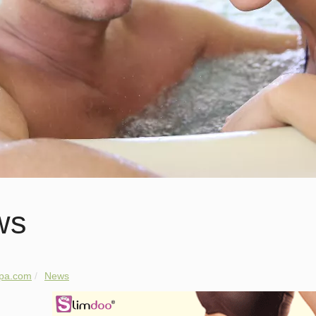
ws
spa.com
News