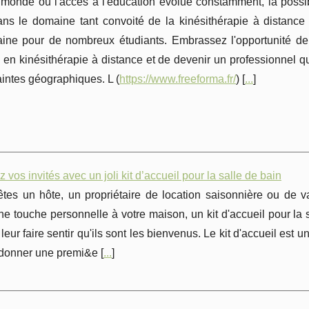
monde où l'accès à l'éducation évolue constamment, la possib
ans le domaine tant convoité de la kinésithérapie à distance
ine pour de nombreux étudiants. Embrassez l'opportunité de
 en kinésithérapie à distance et de devenir un professionnel qu
aintes géographiques. L (
https://www.freeforma.fr/
) [
...
]
z vos invités avec un joli kit d’accueil pour la salle de bain
êtes un hôte, un propriétaire de location saisonnière ou d
ne touche personnelle à votre maison, un kit d'accueil pour la 
 leur faire sentir qu'ils sont les bienvenus. Le kit d'accueil est un 
 donner une premi&e [
...
]