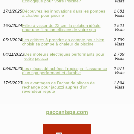
Écologique pour Votre Piscine?
Visits
17/1/2025
Découvrez les innovations dans les pompes
1 681
à chaleur pour piscine
Visits
16/3/2024
Filtre à visser de 23 cm: la solution idéale
2 521
pour une filtration efficace de votre spa
Visits
05/1/2024
Les critères à prendre en compte pour bien
2 799
choisir sa pompe à chaleur de piscine
Visits
04/11/2023
Des moteurs électriques performants pour
2 709
votre jacuzzi
Visits
08/9/2023
Les pièces détachées Tropicspa: l'assurance
2 971
d'un spa performant et durable
Visits
17/5/2023
Les avantages de l'achat de pièces de
1 894
rechange pour jacuzzi auprès d'un
Visits
revendeur réputé
paccanispa.com